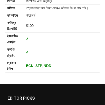
সিস্টেম
ডিপোজিট এবং অন্যান্য
কমিশন
স্প্রেড ছাড়া আর ভিন্ন কোনও কমিশন কিংবা চার্জ নেই।
লট সাইজ
স্ট্যান্ডার্ড
সর্বনিম্ন
$100
ডিপোজিট
ইসলামিক
√
একাউন্ট
স্কাল্পিং
√
ট্রেডিং
ব্রোকার
ECN, STP, NDD
টাইপ
EDITOR PICKS