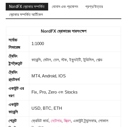
NordFX ব্রোকার সম্পর্কিত
বোনাস এবং প্রমোশন
প্রশ্ন/উত্তর
ব্রোকার সম্পর্কিত আর্টিকেল
NordFX ব্রোকারের সারসংক্ষেপ
সর্বোচ্চ
1:1000
লিভারেজ
ট্রেডিং
কারেন্সি, মেটাল, তেল, স্টক, ইক্যুইটি, ইন্ডিসিস, গোল্ড
ইন্সট্রুমেন্ট
ট্রেডিং
MT4, Android, IOS
প্ল্যাটফর্ম
একাউন্ট এর
Fix, Pro, Zero এবং Stocks
ধরণ
একাউন্ট
USD, BTC, ETH
কারেন্সি
পেমেন্ট
ক্রেডিট কার্ড,
নেটেলার
,
স্ক্রিল
, একাউন্ট ট্র্যান্সফার, লোকাল